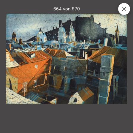
664 von 870