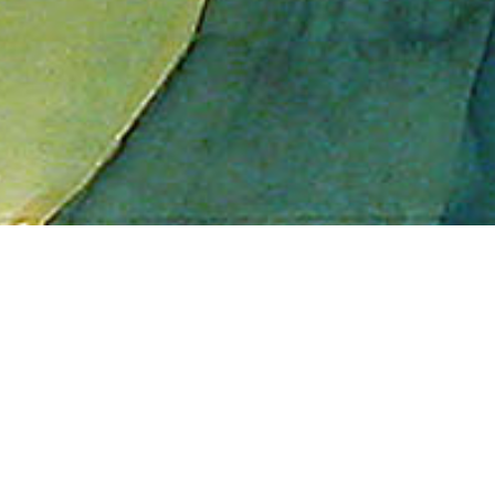
Abwicklung
Wenn Sie eine Emailadresse haben, wird innerhalb
3 Tage ab Bestellzeitpunkt an diese eine
Bestätigung geschickt. Falls dies nicht passiert, ist
wahrscheinlich ein Übertragungsfehler im
Onlineshop aufgetreten und wir haben Ihre
Bestellung nicht erhalten. Bitte schicken Sie dann
ein Mail oder bestellen Sie erneut. Statt den
Onlineshops zu benützen, können Sie auch eine