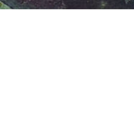
Museen
mit Werken von Bernhard Vogel
Museum der Moderne Rupertinum Salzburg
Salzburg Museum
Albertina Wien
Kupferstichkabinett der Akademie der
bildenden Künste Wien
Leopold Museum Wien
Belvedere Wien