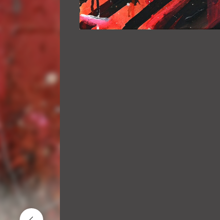
W
W
W
W
W
W
W
W
W
W
W
W
W
W
W
W
W
W
W
W
W
W
W
e
e
e
e
e
e
e
e
e
e
e
e
e
e
e
e
e
e
e
e
e
e
e
r
r
r
r
r
r
r
r
r
r
r
r
r
r
r
r
r
r
r
r
r
r
r
k
k
k
k
k
k
k
k
k
k
k
k
k
k
k
k
k
k
k
k
k
k
k
e
e
e
e
e
e
e
e
e
e
e
e
e
e
e
e
e
e
e
e
e
e
e