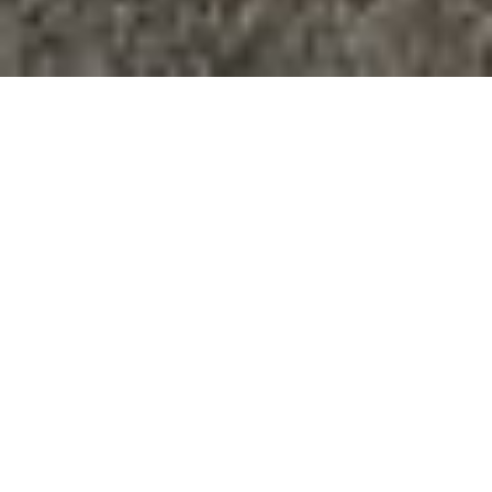
Im Lexikon „Kunstschauplatz Salzburg,
Künstler nach 1945“: „Bernhard Vogel,
geboren 1961 in Salzburg, lebt und arbeitet
hier. International erfolgreichster Künstler
Salzburgs, Lehrkurse und Seminare in ganz
Europa, zahlreiche Publikationen u.a. bei
Callwey München und Waterman Fine Art
Ltd. London sowie Ausstellungen, u.a. in
Wien, München, Hamburg, Berlin und
London.
BIOGRAFIE HERUNTERLADEN