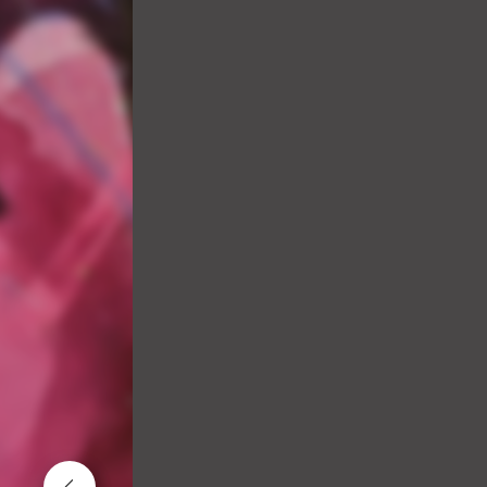
W
W
W
W
W
W
W
W
W
W
W
W
W
W
W
W
W
W
W
W
W
W
W
e
e
e
e
e
e
e
e
e
e
e
e
e
e
e
e
e
e
e
e
e
e
e
r
r
r
r
r
r
r
r
r
r
r
r
r
r
r
r
r
r
r
r
r
r
r
k
k
k
k
k
k
k
k
k
k
k
k
k
k
k
k
k
k
k
k
k
k
k
e
e
e
e
e
e
e
e
e
e
e
e
e
e
e
e
e
e
e
e
e
e
e