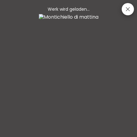
Werk wird geladen...