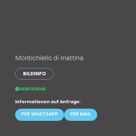
Montichiello di mattina
BILDINFO
VERFÜGBAR
Informationen auf Anfrage:
PER WHATSAPP
PER MAIL