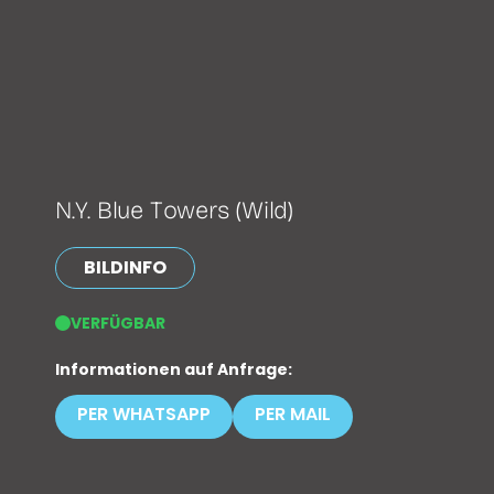
N.Y. Blue Towers (Wild)
BILDINFO
VERFÜGBAR
Informationen auf Anfrage:
PER WHATSAPP
PER MAIL