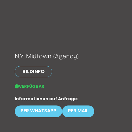
N.Y. Midtown (Agency)
BILDINFO
VERFÜGBAR
Informationen auf Anfrage:
PER WHATSAPP
PER MAIL