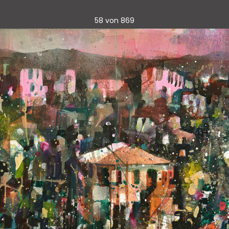
58 von 869