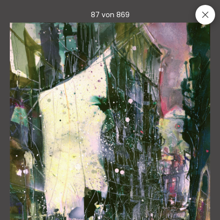
87 von 869