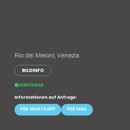
Rio dei Meloni, Venezia
BILDINFO
VERFÜGBAR
Informationen auf Anfrage:
PER WHATSAPP
PER MAIL