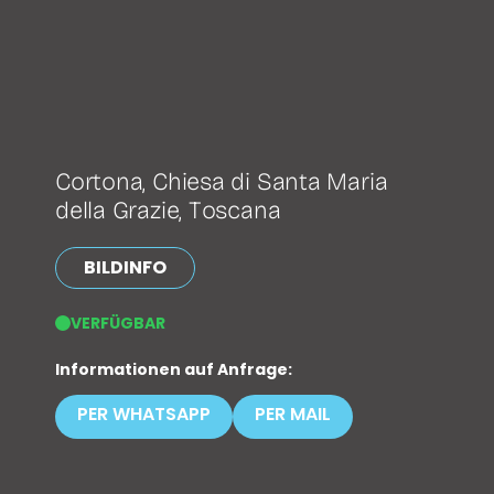
Cortona, Chiesa di Santa Maria
della Grazie, Toscana
BILDINFO
VERFÜGBAR
Informationen auf Anfrage:
PER WHATSAPP
PER MAIL