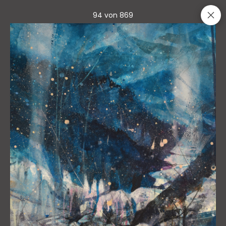
94 von 869