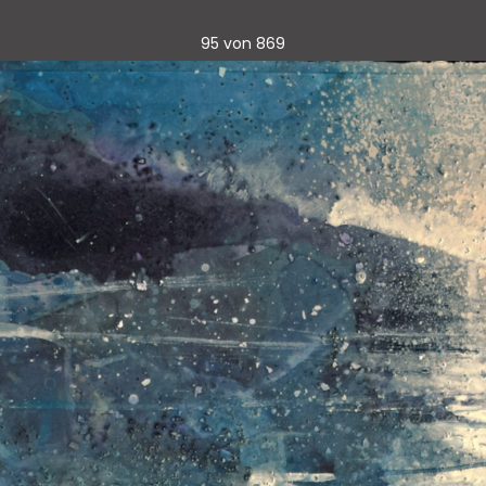
95 von 869