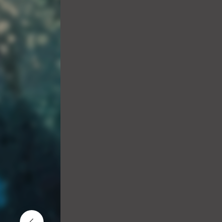
W
W
W
W
W
W
W
W
W
W
W
W
W
W
W
W
W
W
W
W
W
W
W
e
e
e
e
e
e
e
e
e
e
e
e
e
e
e
e
e
e
e
e
e
e
e
r
r
r
r
r
r
r
r
r
r
r
r
r
r
r
r
r
r
r
r
r
r
r
k
k
k
k
k
k
k
k
k
k
k
k
k
k
k
k
k
k
k
k
k
k
k
e
e
e
e
e
e
e
e
e
e
e
e
e
e
e
e
e
e
e
e
e
e
e