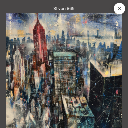
81 von 869