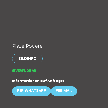
Piaze Podere
BILDINFO
VERFÜGBAR
Informationen auf Anfrage:
PER WHATSAPP
PER MAIL