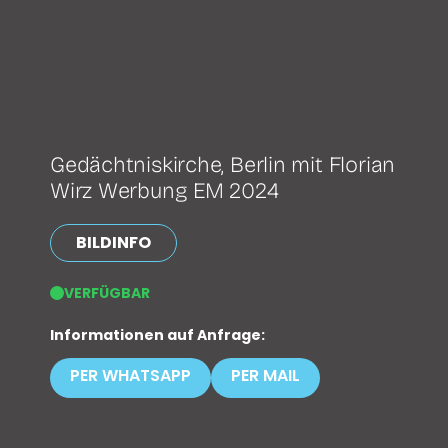
Gedächtniskirche, Berlin mit Florian
Wirz Werbung EM 2024
BILDINFO
VERFÜGBAR
Informationen auf Anfrage:
PER WHATSAPP
PER MAIL