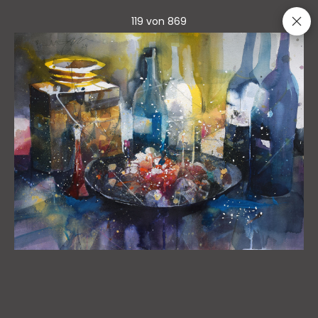
119 von 869