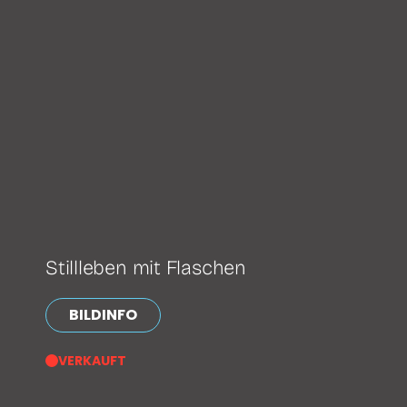
Stillleben mit Flaschen
BILDINFO
VERKAUFT