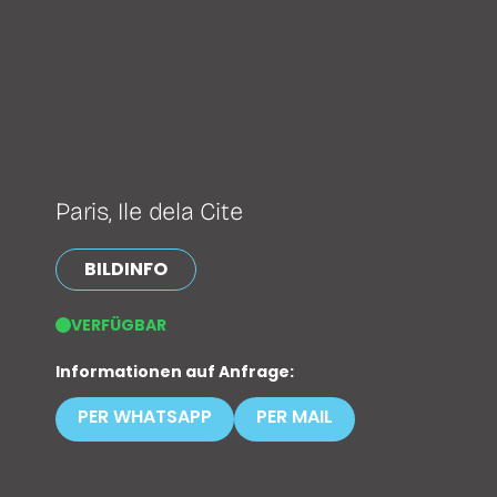
Paris, Ile dela Cite
BILDINFO
VERFÜGBAR
Informationen auf Anfrage:
PER WHATSAPP
PER MAIL