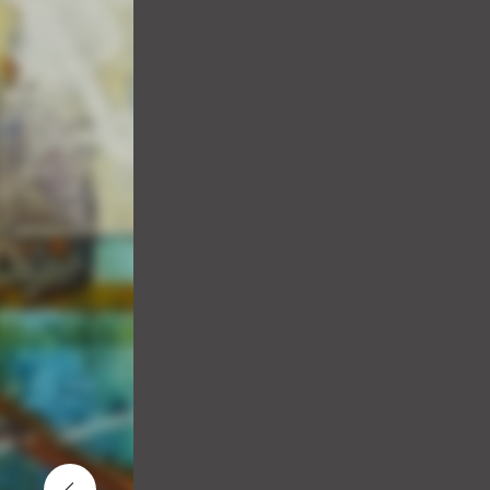
W
W
W
W
W
W
W
W
W
W
W
W
W
W
W
W
W
W
W
W
W
W
W
e
e
e
e
e
e
e
e
e
e
e
e
e
e
e
e
e
e
e
e
e
e
e
r
r
r
r
r
r
r
r
r
r
r
r
r
r
r
r
r
r
r
r
r
r
r
k
k
k
k
k
k
k
k
k
k
k
k
k
k
k
k
k
k
k
k
k
k
k
e
e
e
e
e
e
e
e
e
e
e
e
e
e
e
e
e
e
e
e
e
e
e