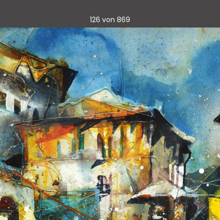
126 von 869