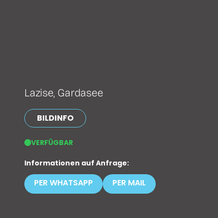
Lazise, Gardasee
BILDINFO
VERFÜGBAR
Informationen auf Anfrage:
PER WHATSAPP
PER MAIL