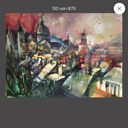
130 von 870