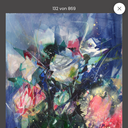
132 von 869