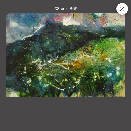
138 von 869