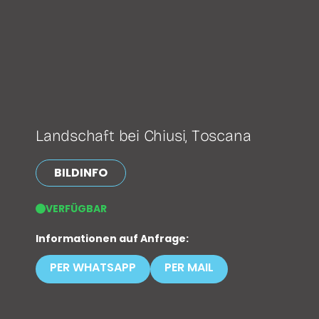
Landschaft bei Chiusi, Toscana
BILDINFO
VERFÜGBAR
Informationen auf Anfrage:
PER WHATSAPP
PER MAIL