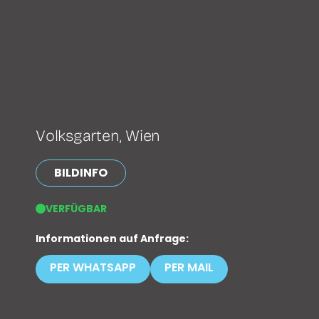
Volksgarten, Wien
BILDINFO
VERFÜGBAR
Informationen auf Anfrage:
PER WHATSAPP
PER MAIL