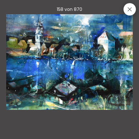
158 von 870