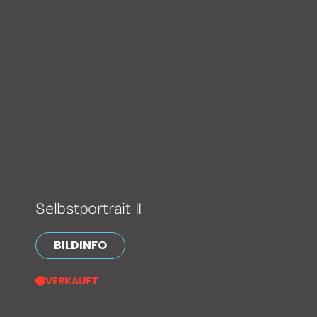
Selbstportrait II
BILDINFO
VERKAUFT