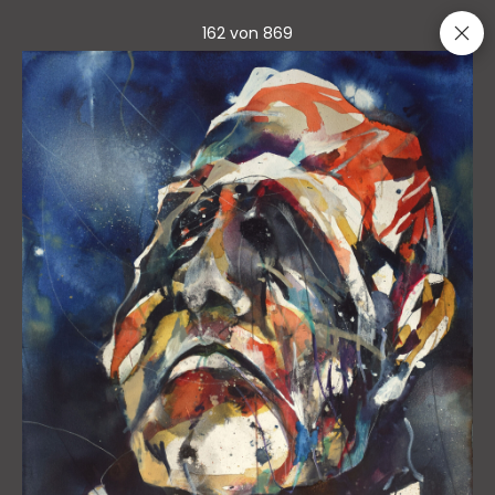
162 von 869