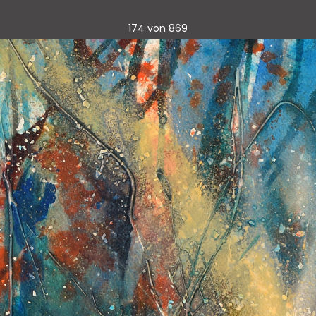
174 von 869