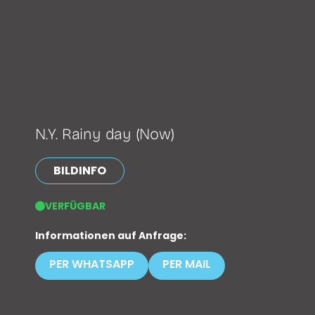
N.Y. Rainy day (Now)
BILDINFO
VERFÜGBAR
Informationen auf Anfrage:
PER WHATSAPP
PER MAIL