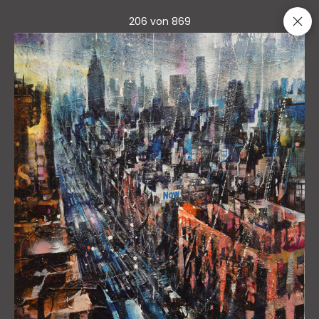
206 von 869