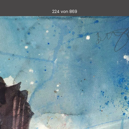
224 von 869