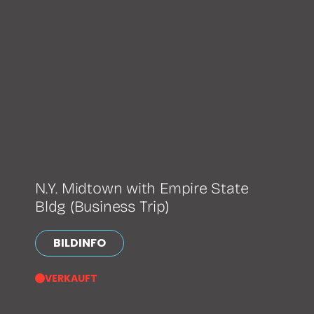
N.Y. Midtown with Empire State
Bldg (Business Trip)
BILDINFO
VERKAUFT