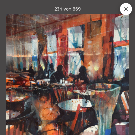
234 von 869