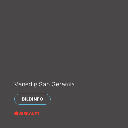
Venedig San Geremia
BILDINFO
VERKAUFT