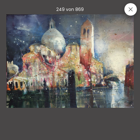
249 von 869