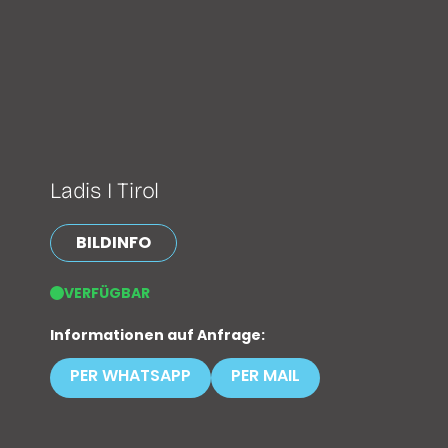
Ladis I Tirol
BILDINFO
VERFÜGBAR
Informationen auf Anfrage:
PER WHATSAPP
PER MAIL