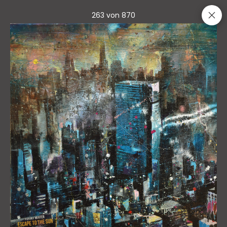
263 von 870