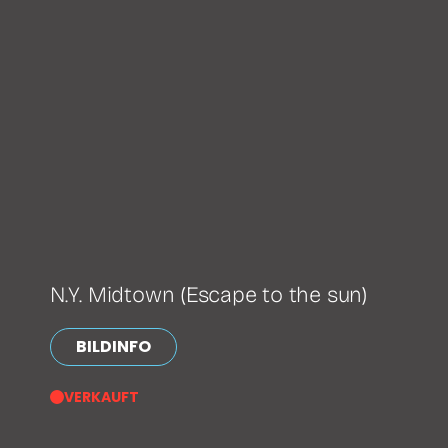
N.Y. Midtown (Escape to the sun)
BILDINFO
VERKAUFT