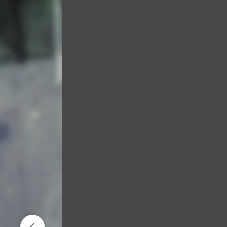
W
W
W
W
W
W
W
W
W
W
W
W
W
W
W
W
W
W
W
W
W
W
W
e
e
e
e
e
e
e
e
e
e
e
e
e
e
e
e
e
e
e
e
e
e
e
r
r
r
r
r
r
r
r
r
r
r
r
r
r
r
r
r
r
r
r
r
r
r
k
k
k
k
k
k
k
k
k
k
k
k
k
k
k
k
k
k
k
k
k
k
k
e
e
e
e
e
e
e
e
e
e
e
e
e
e
e
e
e
e
e
e
e
e
e