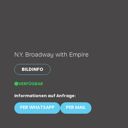
N.Y. Broadway with Empire
BILDINFO
VERFÜGBAR
Informationen auf Anfrage:
PER WHATSAPP
PER MAIL