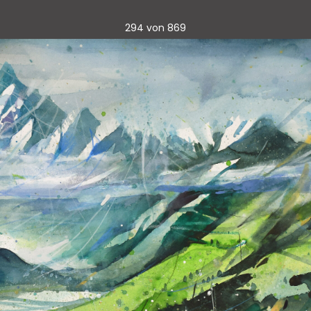
294 von 869