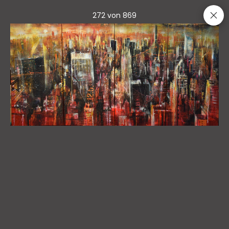
272 von 869