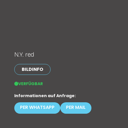
N.Y. red
BILDINFO
VERFÜGBAR
Informationen auf Anfrage:
PER WHATSAPP
PER MAIL