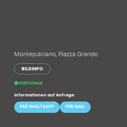
Montepulciano, Piazza Grande
BILDINFO
VERFÜGBAR
Informationen auf Anfrage:
PER WHATSAPP
PER MAIL