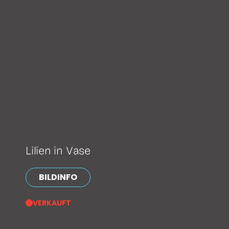
Lilien in Vase
BILDINFO
VERKAUFT