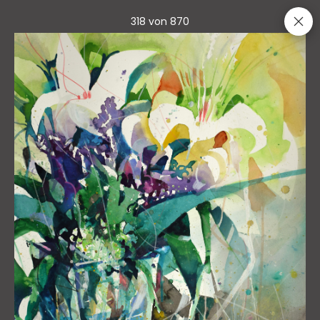
318 von 870