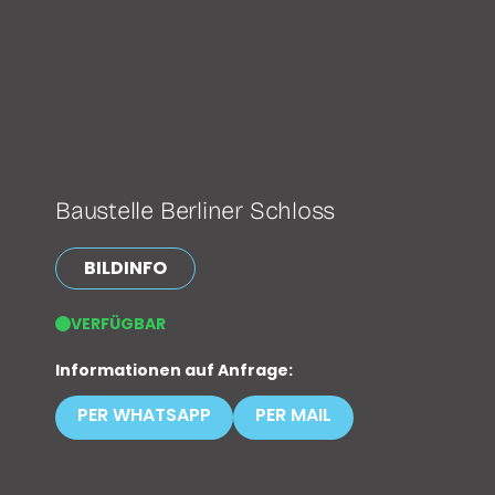
Baustelle Berliner Schloss
BILDINFO
VERFÜGBAR
Informationen auf Anfrage:
PER WHATSAPP
PER MAIL