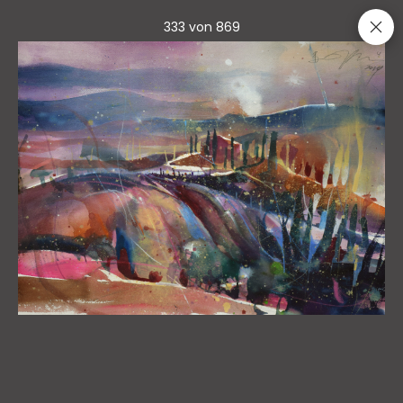
333 von 869