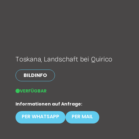
Toskana, Landschaft bei Quirico
BILDINFO
VERFÜGBAR
Informationen auf Anfrage:
PER WHATSAPP
PER MAIL