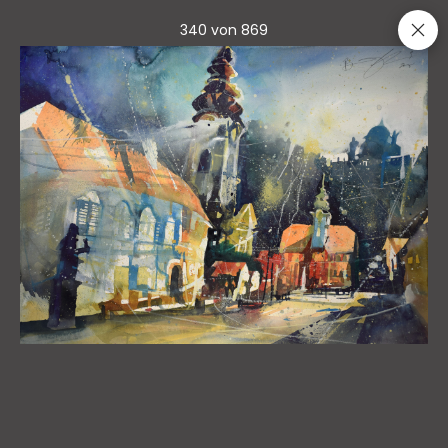
340 von 869