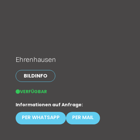
Ehrenhausen
BILDINFO
VERFÜGBAR
Informationen auf Anfrage:
PER WHATSAPP
PER MAIL