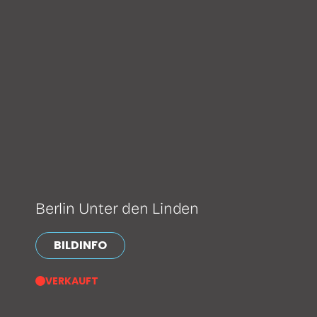
Berlin Unter den Linden
BILDINFO
VERKAUFT