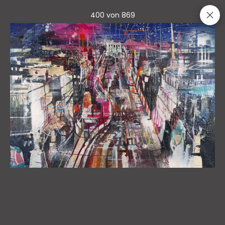
400 von 869