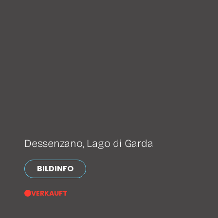
Dessenzano, Lago di Garda
BILDINFO
VERKAUFT