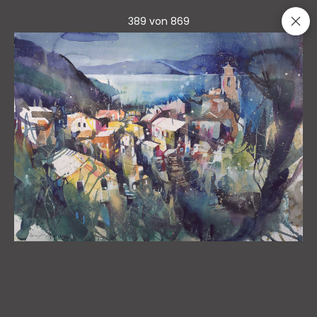
389 von 869