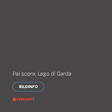
Pai sopra, Lago di Garda
BILDINFO
VERKAUFT