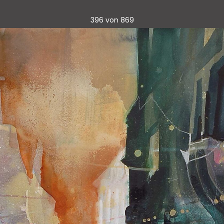
396 von 869