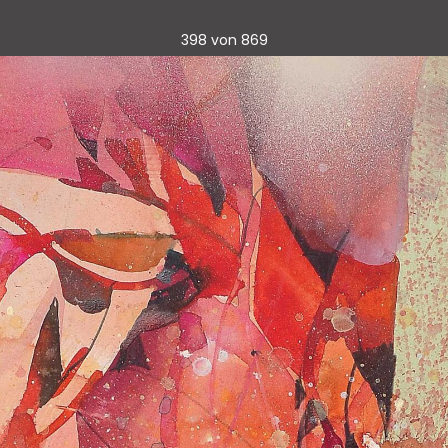
398 von 869